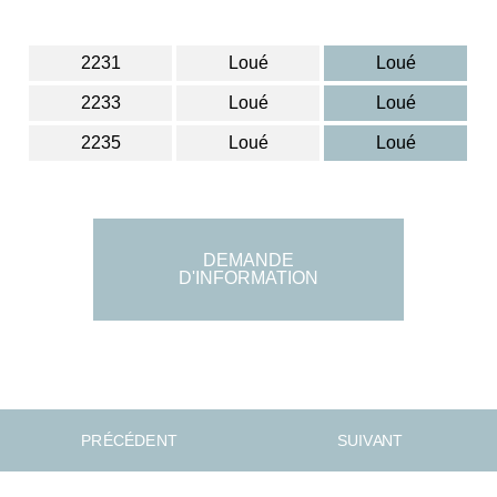
2231
Loué
Loué
2233
Loué
Loué
2235
Loué
Loué
DEMANDE
D'INFORMATION
P R É C É D E N T
S U I V A N T